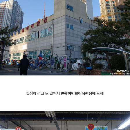
열심히 걷고 또 걸어서
민락어민활어직판장
에 도착!