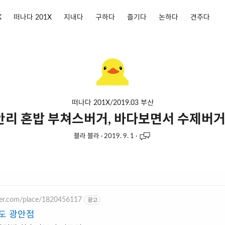
X
떠나다 201X
지내다
구하다
즐기다
논하다
견주다
떠나다 201X/2019.03 부산
안리 혼밥 부쳐스버거, 바다보면서 수제버거 
블라 블라
·
2019. 9. 1
·
aver.com/place/1820456117
광고
산도 광안점