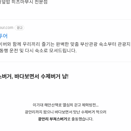
어덮밥 히츠마부시 전문점
tour.com
광고
투어
이버와 함께 우리끼리 즐기는 완벽한 맞춤 부산관광 숙소부터 관광지
 동행 운전 및 다시 숙소로 모셔드립니다.
스버거, 바다보면서 수제버거 냠!
이기대 해안산책로 열심히 걷고 체력방전...
광안리까지 왔으니
바다보면서
맛난 수제버거 먹으러
광안리 부쳐스버거
로 출동했습니다.