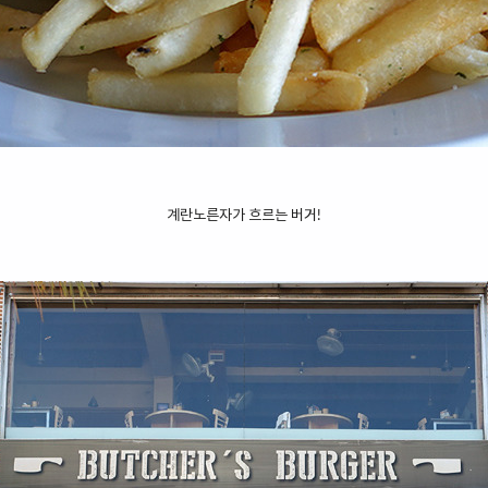
계란노른자가 흐르는 버거!