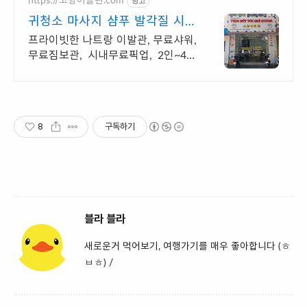
https://고향이발관.com
광고
귀청소 마사지 샴푸 발각질 시원
하고 만족도 높은 이발관
프라이빗한 나트랑 이발관, 무료샤워,
무료짐보관, 시내무료픽업, 2인~4인
실 사용 커플 가족 친구들과 베트남
나트랑에서만 할 수 있는 특별한 첫경
험을 해보세요.
8
구독하기
블라 블라
새로운거 먹어보기, 여행가기를 매우 좋아합니다 (ㅎ
ㅂㅎ) /