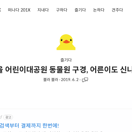
X
떠나다 201X
지내다
구하다
즐기다
논하다
견주다
즐기다
울 어린이대공원 동물원 구경, 어른이도 신나
블라 블라
·
2019. 6. 2
·
r/
광고
 검색부터 결제까지 한번에!