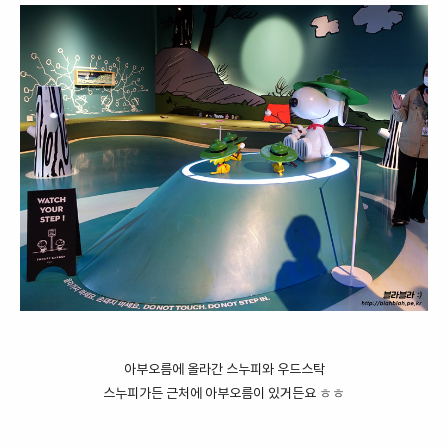
아부오름에 올라간 스누피와 우드스탁
스누피가든 근처에 아부오름이 있거든요 ㅎㅎ