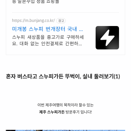
등 일본수입 정품 쇼핑몰
https://m.bunjang.co.kr/
광고
미개봉 스누피 번개장터 국내 최
대 브랜드 중고거래
스누피 새상품을 중고가로 구매하세
요. 대화 없는 안전결제로 간편하게!
전국 각지에서 올라오는 전국구 최다
상품 매일 10만 개 이상의 신규 상품
업로드
혼자 버스타고 스누피가든 뚜벅이, 실내 둘러보기(1)
이번 제주여행의 목적이라 할수 있는
제주 스누피가든
방문후기 입니다!