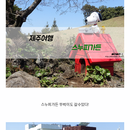
스누피가든 뚜벅이도 갈수있다!