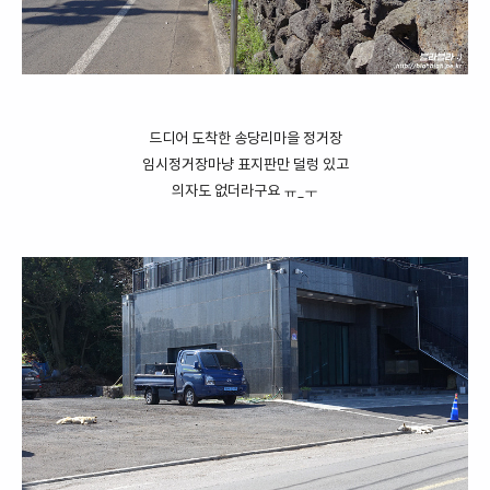
드디어 도착한 송당리마을 정거장
임시정거장마냥 표지판만 덜렁 있고
의자도 없더라구요 ㅠ_ㅜ