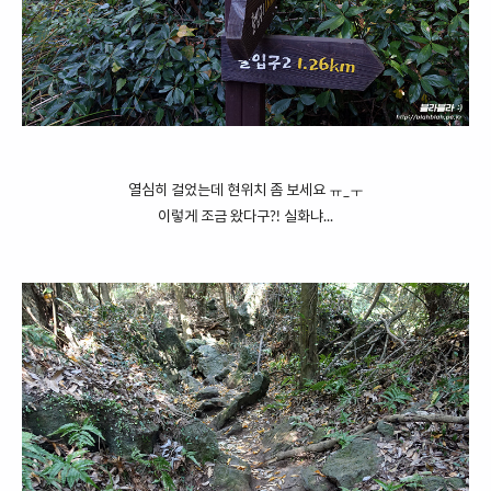
열심히 걸었는데 현위치 좀 보세요 ㅠ_ㅜ
이렇게 조금 왔다구?! 실화냐...