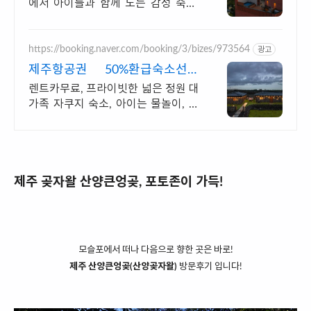
에서 아이들과 함께 노는 감성 숙소,
바베큐시설 제주남쪽 중문 모슬포 여
행에 딱, 가족맞춤 독채숙소, 도보가
능 맛집 편의시설
https://booking.naver.com/booking/3/bizes/973564
광고
제주항공권 50%환급숙소선정
렌트카 무료 이벤트중
렌트카무료, 프라이빗한 넓은 정원 대
가족 자쿠지 숙소, 아이는 물놀이, 바
베큐 최대 16인, 전통돌집을 현대적
으로 해석한 넓고 멋진 숙소, 실내 자
쿠지, 바베큐
제주 곶자왈 산양큰엉곶, 포토존이 가득!
모슬포에서 떠나 다음으로 향한 곳은 바로!
제주 산양큰엉곶(산양곶자왈)
방문후기 입니다!