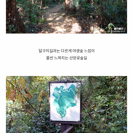
달구지길과는 다르게 야생숲 느낌이
물씬 느껴지는 산양곶숲길