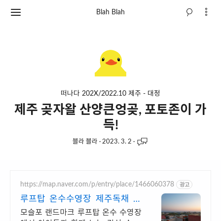
Blah Blah
떠나다 202X/2022.10 제주 - 대정
제주 곶자왈 산양큰엉곶, 포토존이 가
득!
블라 블라
·
2023. 3. 2
·
https://map.naver.com/p/entry/place/1466060378
광고
루프탑 온수수영장 제주독채 제
주 남쪽 럭셔리 힐링숙소
모슬포 랜드마크 루프탑 온수 수영장