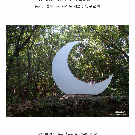
둥지에 들어가서 사진도 찍을수 있구요 ㅋ
산양큰엉곶에는 달토끼도 살구있어요.