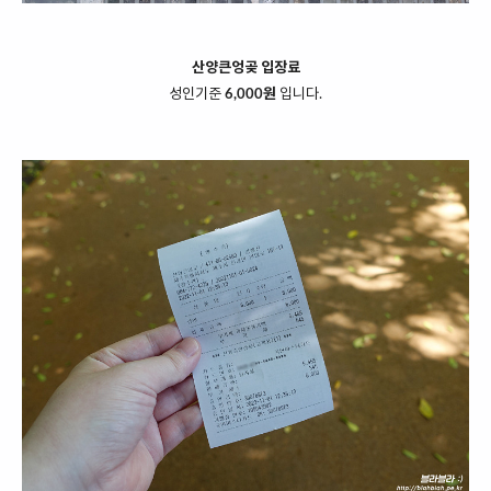
산양큰엉곶 입장료
성인기준
6,000원
입니다.