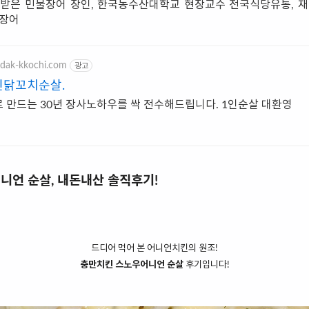
어받은 민물장어 장인, 한국농수산대학교 현장교수 전국식당유통, 재
 장어
-dak-kkochi.com
광고
신닭꼬치순살.
 만드는 30년 장사노하우를 싹 전수해드립니다. 1인순살 대환영
니언 순살, 내돈내산 솔직후기!
드디어 먹어 본 어니언치킨의 원조!
충만치킨 스노우어니언 순살
후기입니다!