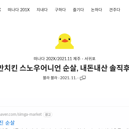
X
떠나다 201X
지내다
구하다
즐기다
논하다
견주다
떠나다 202X/2021.11 제주 - 서귀포
만치킨 스노우어니언 순살, 내돈내산 솔직후
블라 블라
·
2021. 11.
·
.naver.com/simga-market
광고
진 순살