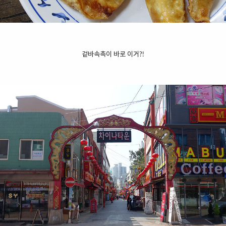
겉바속촉이 바로 이거?!