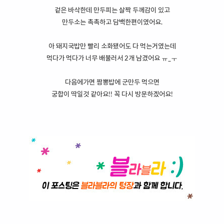
겉은 바삭한데 만두피는 살짝 두께감이 있고
만두소는 촉촉하고 담백한편이였어요.
아 돼지국밥만 빨리 소화됐어도 다 먹는거였는데
먹다가 먹다가 너무 배불러서 2개 남겼어요 ㅠ_ㅜ
다음에가면 짬뽕밥에 군만두 먹으면
궁합이 딱일것 같아요!! 꼭 다시 방문하겠어요!