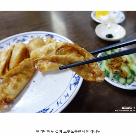
보기만해도 겉이 노릇노릇한게 안먹어도