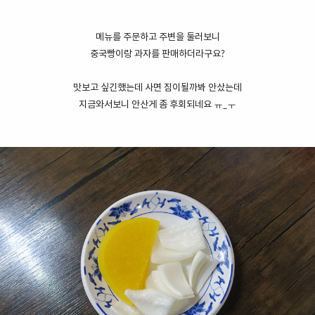
메뉴를 주문하고 주변을 둘러보니
중국빵이랑 과자를 판매하더라구요?
맛보고 싶긴했는데 사면 짐이될까봐
안샀는데
지금와서보니 안산게 좀 후회되네요 ㅠ_ㅜ