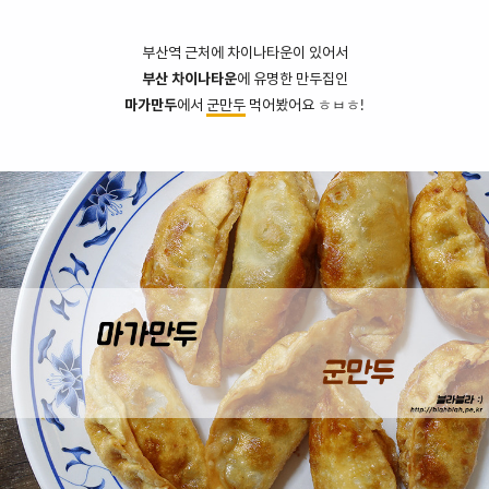
부산역 근처에 차이나타운이 있어서
부산 차이나타운
에 유명한 만두집인
마가만두
에서
군만두
먹어봤어요 ㅎㅂㅎ!