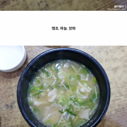
땡초
,
마늘
,
양파