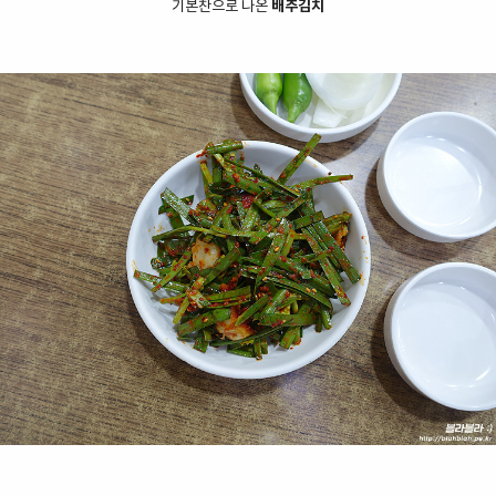
기본찬으로 나온
배추김치