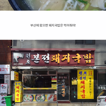
부산에 왔으면 돼지국밥은 먹어줘야!