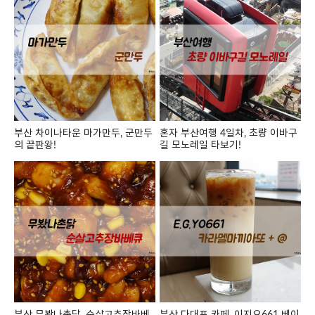
부산 차이나타운 마가만두, 군만두
혼자 부산여행 4일차, 초량 이바구
의 끝판왕!
길 모노레일 타보기!
부산 무봤나촌닭, 순살고추장바베
부산 다대포 카페, 이지요661 베이