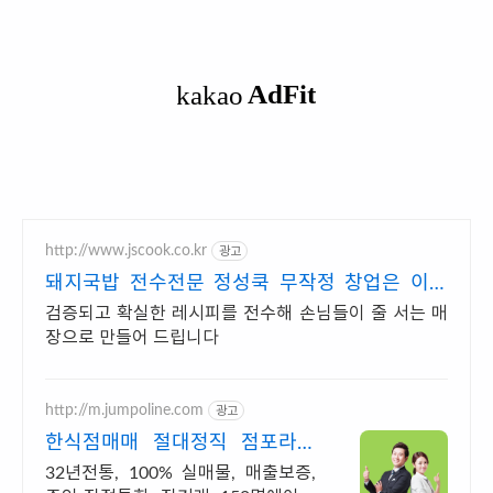
http://www.jscook.co.kr
광고
돼지국밥 전수전문 정성쿡 무작정 창업은 이제
그만
검증되고 확실한 레시피를 전수해 손님들이 줄 서는 매
장으로 만들어 드립니다
http://m.jumpoline.com
광고
한식점매매 절대정직 점포라인
빠른 직거래 & 안전중개거래
32년전통, 100% 실매물, 매출보증,