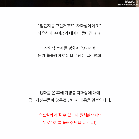
"침팬지를 그린거죠?" "자화상이에요."
최우식과 조여정의 대화에 빵터짐 ㅎㅎ
사회적 문제를 영화에 녹여
내어
뭔가 씁쓸함이 여운으로 남는 그런영화
영화를 본 후에
기생충 자화상에 대해
궁금하신분들이 많은것 같아서 내용을 덧붙입니다.
(
스포일러가 될 수 있으니 원치않으시면
뒤로가기를 눌러주세요 ㅇㅅㅇ!
)