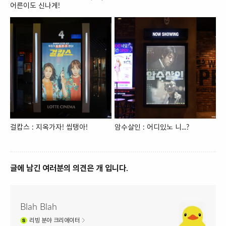
어른이도 신나게!
걸캅스 : 지옥가자! 씹탱아!
암수살인 : 어디있노 니...?
글에 남긴 여러분의 의견은 개 입니다.
Blah Blah
리빙
분야 크리에이터