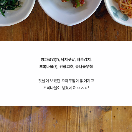
양파절임(?)
,
낙지젓갈
,
배추김치
,
초록나물(?)
,
된장고추
,
콩나물무침
첫날에 보였던 오이무침이 없어지고
초록나물이 생겼네요 ㅇㅅㅇ!