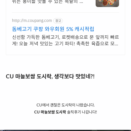
쉬는 풍미를 맛볼 수 있는 족발의 명
가! 부드럽고 깔끔한 족발을 맛볼 수
있는, 고객님들을 귀하게 모시는 족발
맛집
http://m.coupang.com
광고
돔베고기 쿠팡 와우회원 5% 캐시적립
신선함 가득한 돔베고기, 로켓배송으로 문 앞까지 빠르
게! 오늘 저녁 맛있는 고기 파티! 촉촉한 육즙으로 모두
가 만족할 거예요.
CU 마늘보쌈 도시락, 생각보다 맛있네?!
CU에서 괜찮은 도시락이 나왔습니다.
CU 마늘보쌈 도시락
솔직후기 나갑니다!