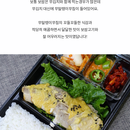
보통 보쌈은 무김치와 함께 먹는경우가 많은데
무김치 대신에 무말랭이무침이 들어있어요.
무말랭이무침의 꼬들꼬들한 식감과
적당히 매콤하면서 달달한 맛이 보쌈고기와
잘 어우러지는 맛이였답니다!