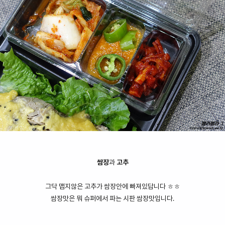
쌈장
과
고추
그닥 맵지않은 고추가 쌈장안에 빠져있답니다 ㅎㅎ
쌈장맛은 뭐 슈퍼에서 파는 시판 쌈장맛입니다.