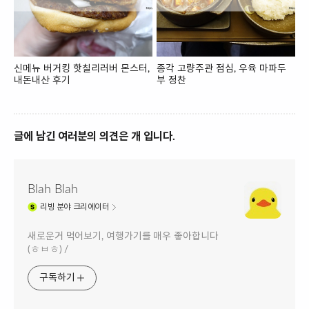
신메뉴 버거킹 핫칠리러버 몬스터,
종각 고량주관 점심, 우육 마파두
내돈내산 후기
부 정찬
글에 남긴 여러분의 의견은 개 입니다.
Blah Blah
리빙
분야 크리에이터
새로운거 먹어보기, 여행가기를 매우 좋아합니다
(ㅎㅂㅎ) /
구독하기