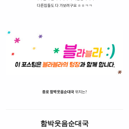
다른집들도 다 가보려구요 ㅎㅎㅋㅋ
종로 함박웃음순대국
위치는?