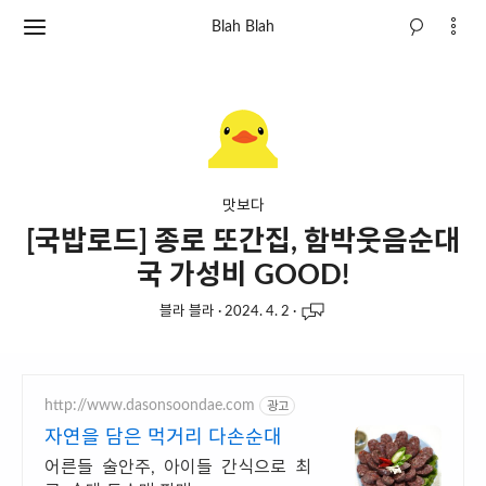
Blah Blah
맛보다
[국밥로드] 종로 또간집, 함박웃음순대
국 가성비 GOOD!
블라 블라
·
2024. 4. 2
·
http://www.dasonsoondae.com
광고
자연을 담은 먹거리 다손순대
어른들 술안주, 아이들 간식으로 최