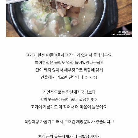
고기가 완전 야들야들하고 잡내가 없어서 좋더라구요.
특이한점은 곱창도 몇점 들어있었다는점?!
간이 쌔지 않아서 새우젓으로 취향에 맞게
간을해서 먹으면 된답니다 ㅇㅅㅇ!
개인적으로는 합천돼지국밥보다
함박웃음순대국이 좀더 깔끔한 맛에
고기에 기름기도 더 적어서 더 마음에 들었어요.
직장이랑 가깝기도 해서 무조건 재방문의사 있습니다~!
여기 근처 골목자체가 다 국밥집이여서