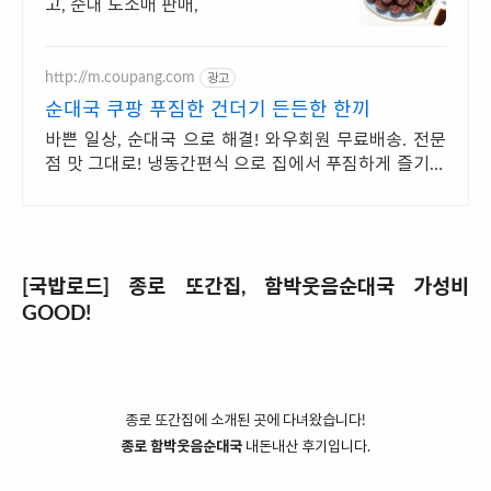
고, 순대 도소매 판매,
http://m.coupang.com
광고
순대국 쿠팡 푸짐한 건더기 든든한 한끼
바쁜 일상, 순대국 으로 해결! 와우회원 무료배송. 전문
점 맛 그대로! 냉동간편식 으로 집에서 푸짐하게 즐기세
요.
[국밥로드] 종로 또간집, 함박웃음순대국 가성비
GOOD!
종로 또간집에 소개된 곳에 다녀왔습니다!
종로 함박웃음순대국
내돈내산 후기입니다.