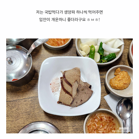
저는 국밥먹다가 생양파 하나씩 먹어주면
입안이 개운하니 좋더라구요 ㅎㅂㅎ!