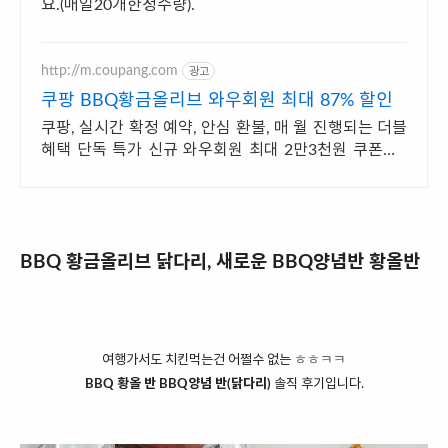
요.(매일20개한정수량).
http://m.coupang.com
광고
쿠팡 BBQ황금올리브 와우회원 최대 87% 할인
쿠팡, 실시간 확정 예약, 안심 환불, 매 월 진행되는 더블
혜택 단독 특가 신규 와우회원 최대 2만3천원 쿠폰팩+
5% 추가적립 혜택! 여행도 이제 쿠팡에서!
BBQ 황금올리브 닭다리, 새로운 BBQ양념반 황올반
여행가서도 치킨먹는건 어쩔수 없는 ㅎㅎㅋㅋ
BBQ 황올 반 BBQ양념 반(닭다리)
솔직 후기입니다.