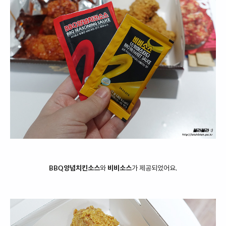
BBQ양념치킨소스
와
비비소스
가 제공되었어요.