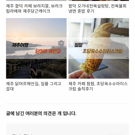
제주 함덕 카페 보라지붕, 보라크
함덕 오가네전복설렁탕, 전복물회
림라떼와 제주당근케이크
냉면 혼밥 후기
제주 닭머르해안길, 일몰 그리고
제주 카페 점점, 초당옥수수아이스
갈대
크림 솔직후기
글에 남긴 여러분의 의견은 개 입니다.