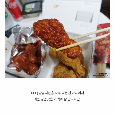
BBQ 양념치킨을 자주 먹는건 아니여서
예전 양념맛은 기억이 잘 안나지만,