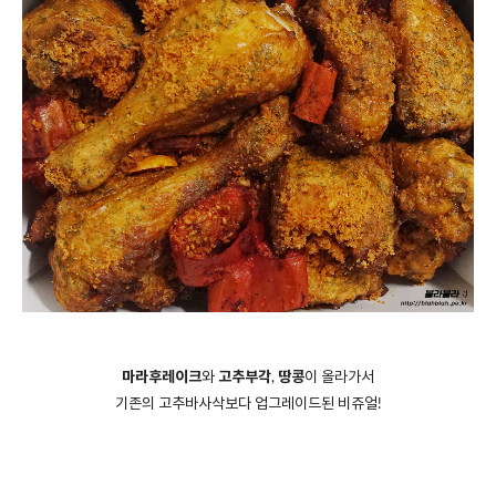
마라후레이크
와
고추부각
,
땅콩
이 올라가서
기존의 고추바사삭보다 업그레이드된 비쥬얼!