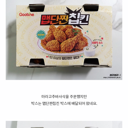
마라고추바사삭을 주문했지만
박스는 맵단짠칩킨 박스에 배달되어 왔네요.