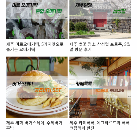
제주 미르오메기떡, 5가지맛으로
제주 벚꽃 명소 삼성혈 포토존, 3월
즐기는 오메기떡
말 방문 후기
제주 세화 버거스테이, 수제버거
제주 카페록록, 에그타르트와 록록
혼밥
크림라떼 한잔