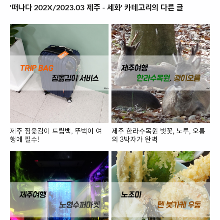
'떠나다 202X/2023.03 제주 - 세화' 카테고리의 다른 글
제주 짐옮김이 트립백, 뚜벅이 여
제주 한라수목원 벚꽃, 노루, 오름
행에 필수!
의 3박자가 완벽