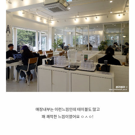
매장내부는 이런느낌인데 테이블도 많고
꽤 쾌적한 느낌이였어요 ㅇㅅㅇ!