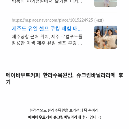
럽풍의 야외정원에서 즐기는 디저트
&브런치 핫플
https://m.place.naver.com/place/1015224925
광고
제주도 유일 셀프 쿠킹 체험 매일
반복되는 일상속추억만들기
제주공항 근처 위치, 제주 로컬푸드를
활용한 이색 제주 유일 셀프 쿠킹 클
래스 제주공항 근처 위치, 제주 로컬
푸드를 활용한 이색 제주 유일 셀프
쿠킹 클래스
에이바우트커피 한라수목원점, 슈크림바닐라라떼 후
기
본격적으로 한라수목원을 보기전에 목 축이러!
에이바우트커피 슈크림바닐라라떼
후기 입니다!