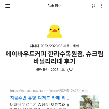
Blah Blah
떠나다 202X/2023.03 제주 - 세화
에이바우트커피 한라수목원점, 슈크림
바닐라라떼 후기
블라 블라
·
2023. 10.
·
https://m.place.naver.com/place/2024512628
광고
지금주변 유명 디저트 카페 리뷰
인증된 핫플!별점4.83
버터턱 무료쿠폰 증정중! 오션뷰와 유