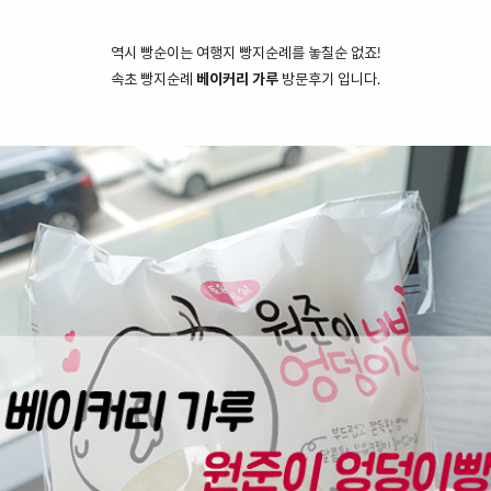
역시 빵순이는 여행지 빵지순례를 놓칠순 없죠!
속초 빵지순례
베이커리 가루
방문후기 입니다.