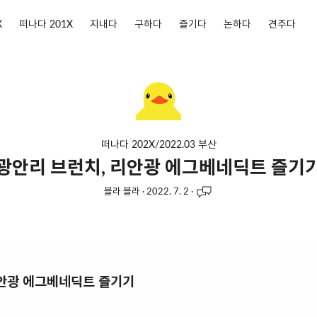
X
떠나다 201X
지내다
구하다
즐기다
논하다
견주다
떠나다 202X/2022.03 부산
광안리 브런치, 리안광 에그베네딕트 즐기
블라 블라
·
2022. 7. 2
·
리안광 에그베네딕트 즐기기