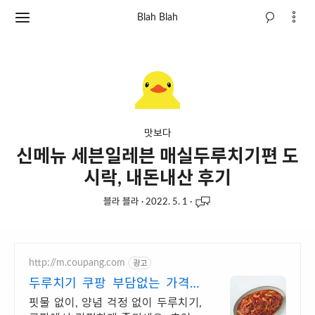
Blah Blah
맛보다
신메뉴 세븐일레븐 매실두루치기편 도
시락, 내돈내산 후기
블라 블라
·
2022. 5. 1
·
http://m.coupang.com
광고
두루치기 쿠팡 부담없는 가격에
푸짐하게
핏물 없이, 양념 걱정 없이 두루치기,