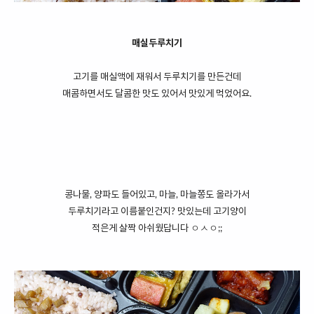
매실두루치기
고기를 매실액에 재워서 두루치기를 만든건데
매콤하면서도 달콤한 맛도 있어서 맛있게 먹었어요.
콩나물, 양파도 들어있고, 마늘, 마늘쫑도 올라가서
두루치기라고 이름붙인건지? 맛있는데 고기양이
적은게 살짝 아쉬웠답니다 ㅇㅅㅇ;;