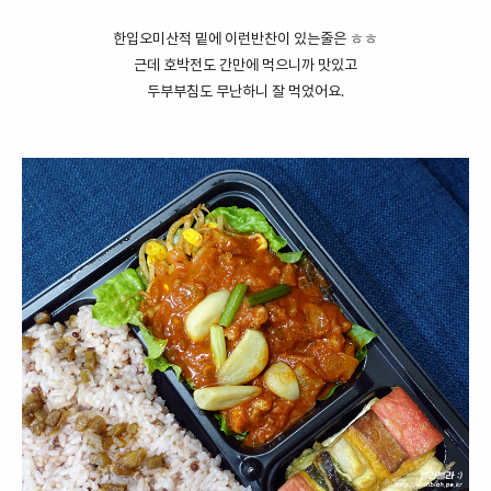
한입오미산적 밑에 이런반찬이 있는줄은 ㅎㅎ
근데 호박전도 간만에 먹으니까 맛있고
두부부침도 무난하니 잘 먹었어요.