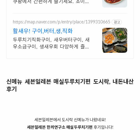
쿠팡에서 간편하게 즐기세요. 초이스
등급, 잡내 없는 양념육, 쿠팡에서 만
족스러운 맛을 경험하세요.
https://map.naver.com/p/entry/place/1399310665
광고
활새우! 구이,버터,생,직화
두루치기직화구이, 새우버터구이, 새
우소금구이, 생새우회 다양하게 즐기
세요~
신메뉴 세븐일레븐 매실두루치기편 도시락, 내돈내산
후기
세븐일레븐에서 도시락 신메뉴가 나왔네요!
세븐일레븐 한끼연구소 매실두루치기편
후기입니다!