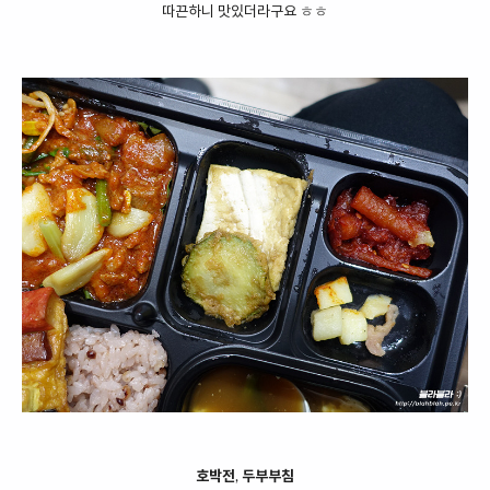
따끈하니 맛있더라구요 ㅎㅎ
호박전
,
두부부침