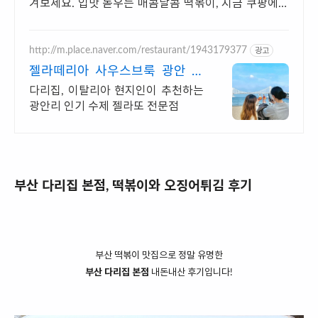
겨보세요. 입맛 돋우는 매콤달콤 떡볶이, 지금 쿠팡에서
다양한 종류를 만나보세요.
http://m.place.naver.com/restaurant/1943179377
광고
젤라떼리아 사우스브룩 광안 이
탈리아에서 먹은 바로 그맛
다리집, 이탈리아 현지인이 추천하는
광안리 인기 수제 젤라또 전문점
부산 다리집 본점, 떡볶이와 오징어튀김 후기
부산 떡볶이 맛집으로 정말 유명한
부산 다리집 본점
내돈내산 후기입니다!