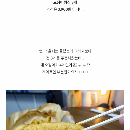
오징어튀김 3개
가격은
3,900원
입니다.
헛! 먹을때는 몰랐는데 그러고보니
전 3개를 주문해왔는데...
왜 오징어가 4개인거죠? @_@??
개이득인 부분인가요? ㅋㅋㅋ