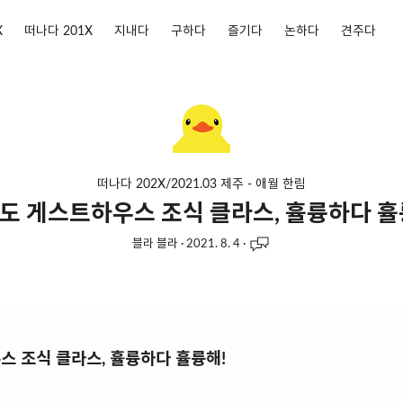
X
떠나다 201X
지내다
구하다
즐기다
논하다
견주다
떠나다 202X/2021.03 제주 - 애월 한림
도 게스트하우스 조식 클라스, 휼륭하다 휼
블라 블라
·
2021. 8. 4
·
 조식 클라스, 휼륭하다 휼륭해!