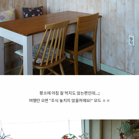
평소에 아침 잘 먹지도 않는편인데...;;
여행만 오면 "조식 놓치지 않을꺼예요!" 모드 ㅎㅎ