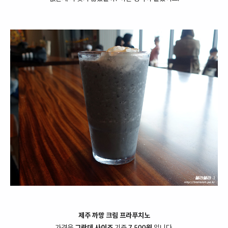
제주 까망 크림 프라푸치노
가격은
그란데 사이즈
기준
7,500원
입니다.