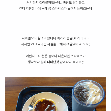
거기까지 걸어볼까했는데... 바람도 많이불고
걷다 지친찰나에 눈에 급 스타벅스가 보여서 들어갔는데
사이렌오더 할려고 봤더니 여기가 용담DT가 아니고
서해안로DT였다는 사실을 그제서야 알았어요 ㅎㅎ;;
어쩐지... 40분은 걸어나 나온다던 스타벅스가
생각보다 빨리 나타난것 같더라니 ㅇㅅㅇ;;