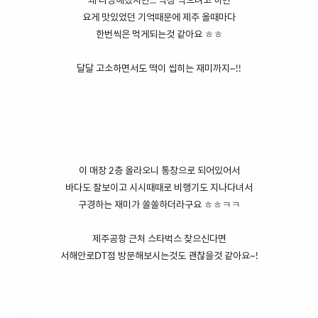
꽤 다양해졌지만... 막상 먹으려고 하면
요게 맛있었던 기억때문에 제주 올때마다
한번씩은 먹게되는것 같아요 ㅎㅎ
달달 고소하면서도 떡이 씹히는 재미까지~!!
이 매장 2층 올라오니 통창으로 되어있어서
바다도 잘보이고 시시때때로 비행기도 지나다녀서
구경하는 재미가 쏠쏠하더라구요 ㅎㅎㅋㅋ
제주공항 근처 스타벅스 찾으신다면
서해안로DT점 방문해보시는것도 괜찮을것 같아요~!