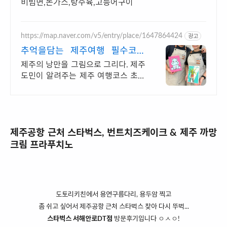
비빔면,돈가스,탕수육,고등어구이
https://map.naver.com/v5/entry/place/1647864424
광고
추억을담는 제주여행 필수코스
이 순간을 더욱 특별하게
제주의 낭만을 그림으로 그리다. 제주
도민이 알려주는 제주 여행코스 초보
자는 더욱 환영해요
제주공항 근처 스타벅스, 번트치즈케이크 & 제주 까망
크림 프라푸치노
도토리키친에서 용연구름다리, 용두암 찍고
좀 쉬고 싶어서 제주공항 근처 스타벅스 찾아 다시 뚜벅...
스타벅스 서해안로DT점
방문후기입니다 ㅇㅅㅇ!