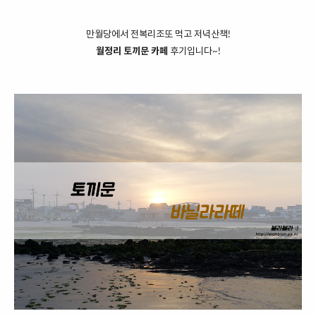
만월당에서 전복리조또 먹고 저녁산책!
월정리 토끼문 카페
후기입니다~!