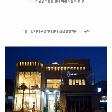
그러다가 왼편하늘을 보니 이런 노을이 @_@!!
노을이랑 바다구경하다보니 점점 깜깜해지더라구요.