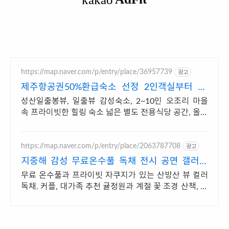
https://map.naver.com/p/entry/place/36957739
광고
제주항공권50%환급숙소 선정 2인객실부터 10
인객실 구성
성산일출봉뷰, 일출뷰 감성숙소, 2~10인 오조리 마을
속 프라이빗한 힐링 숙소 넓은 별도 전용식당 공간, 올레
길2코스 바로 옆, 트레킹후 힐링에 좋은 숙소
https://map.naver.com/p/entry/place/2063787708
광고
지중해 감성 무료온수풀 독채 전시 공연 갤러리
문화공간
무료 온수풀과 프라이빗 자쿠지가 있는 산방산 뷰 컬러
독채. 커플, 대가족 추천 귤정원과 계절 꽃 조경 산책, 호
텔급 침구로 푹 쉬는 제주 감성 빌리지 독채.