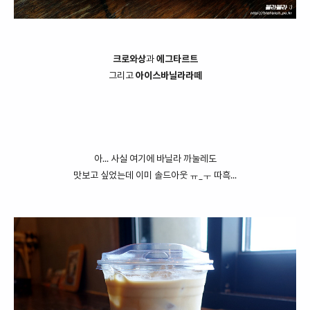
크로와상
과
에그타르트
그리고
아이스바닐라라떼
아... 사실 여기에 바닐라 까눌레도
맛보고 싶었는데 이미 솔드아웃 ㅠ_ㅜ 따흑...