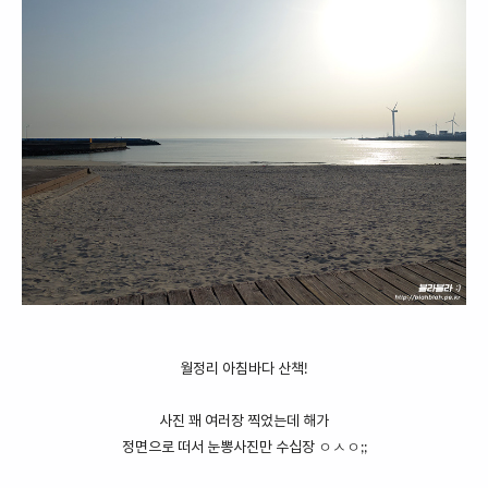
월정리 아침바다 산책!
사진 꽤 여러장 찍었는데 해가
정면으로 떠서 눈뽕사진만 수십장 ㅇㅅㅇ;;