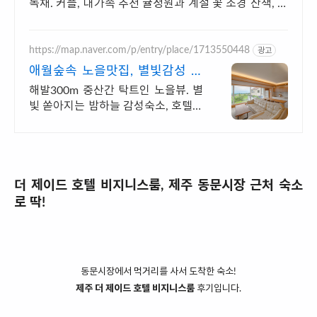
독채. 커플, 대가족 추천 귤정원과 계절 꽃 조경 산책, 호
텔급 침구로 푹 쉬는 제주 감성 빌리지 독채.
https://map.naver.com/p/entry/place/1713550448
광고
애월숲속 노을맛집, 별빛감성 아
기용품 완벽구비, 대가족
해발300m 중산간 탁트인 노을뷰. 별
빛 쏟아지는 밤하늘 감성숙소, 호텔급
청결도 최대 14인 복층 독채, 5개의
침대와 넓은 다이닝룸으로 프라이빗
한 대가족 여행
더 제이드 호텔 비지니스룸, 제주 동문시장 근처 숙소
로 딱!
동문시장에서 먹거리를 사서 도착한 숙소!
제주 더 제이드 호텔 비지니스룸
후기입니다.