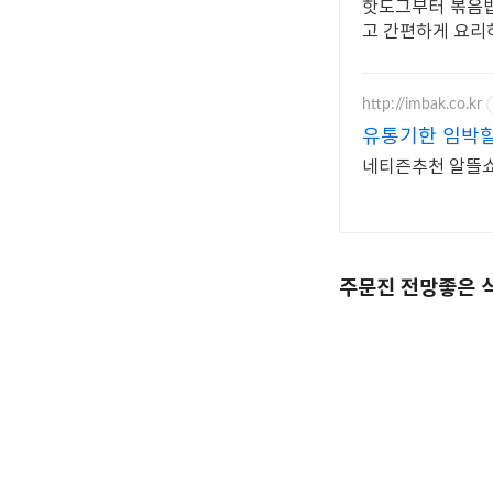
핫도그부터 볶음밥
고 간편하게 요리
http://imbak.co.kr
유통기한 임박
네티즌추천 알뜰쇼핑
주문진 전망좋은 