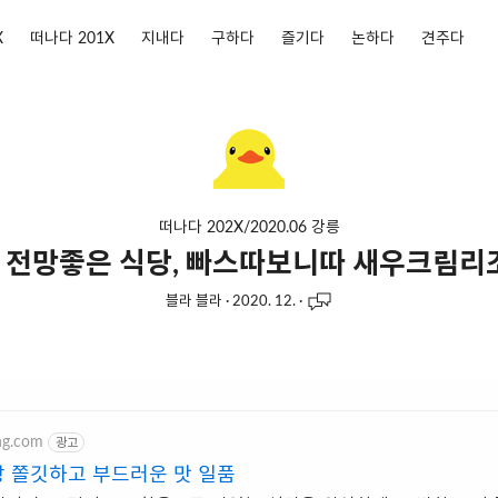
X
떠나다 201X
지내다
구하다
즐기다
논하다
견주다
떠나다 202X/2020.06 강릉
 전망좋은 식당, 빠스따보니따 새우크림리조
블라 블라
·
2020. 12.
·
ng.com
광고
 쫄깃하고 부드러운 맛 일품