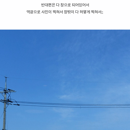
반대편은 다 창으로 되어있어서
역광으로 사진이 찍혀서 창밖이 다 허옇게 찍혀서;;