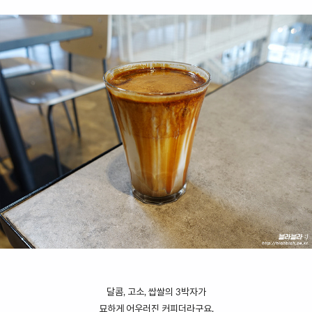
달콤, 고소, 쌉쌀의 3박자가
묘하게 어우러진 커피더라구요.