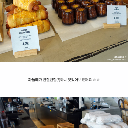
까눌레
가 빤질빤질(?)하니 맛있어보였어요
ㅎㅎ