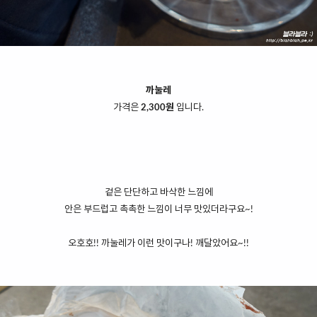
까눌레
가격은
2,300원
입니다.
겉은 단단하고 바삭한 느낌에
안은 부드럽고 촉촉한 느낌이 너무 맛있더라구요~!
오호호!! 까눌레가 이런 맛이구나! 깨달았어요~!!