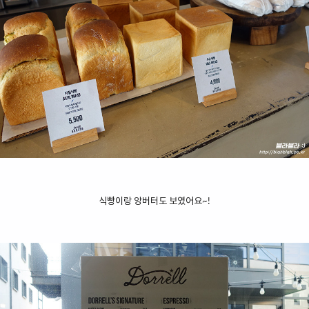
식빵이랑 앙버터도 보였어요~!